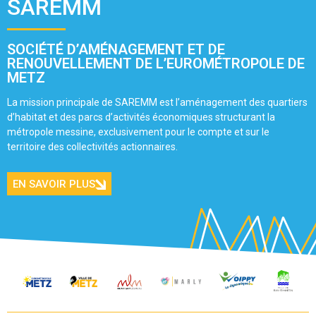
SAREMM
SOCIÉTÉ D’AMÉNAGEMENT ET DE
RENOUVELLEMENT DE L’EUROMÉTROPOLE DE
METZ
La mission principale de SAREMM est l’aménagement des quartiers
d’habitat et des parcs d’activités économiques structurant la
métropole messine, exclusivement pour le compte et sur le
territoire des collectivités actionnaires.
EN SAVOIR PLUS