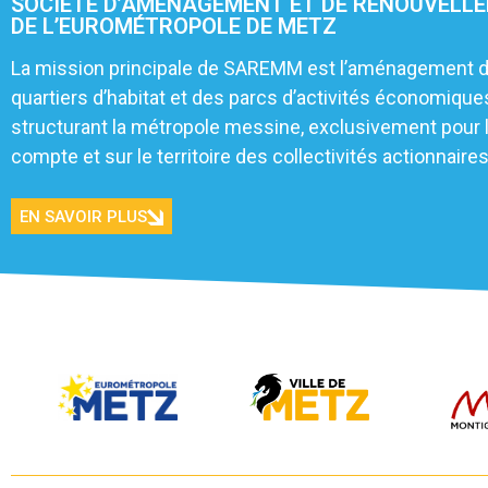
SOCIÉTÉ D’AMÉNAGEMENT ET DE RENOUVELL
DE L’EUROMÉTROPOLE DE METZ
La mission principale de SAREMM est l’aménagement 
quartiers d’habitat et des parcs d’activités économique
structurant la métropole messine, exclusivement pour 
compte et sur le territoire des collectivités actionnaires
EN SAVOIR PLUS