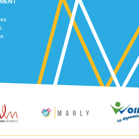
EMENT
des
s
le
.