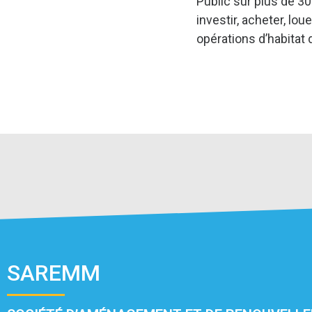
Public sur plus de 3
investir, acheter, lou
opérations d’habita
SAREMM